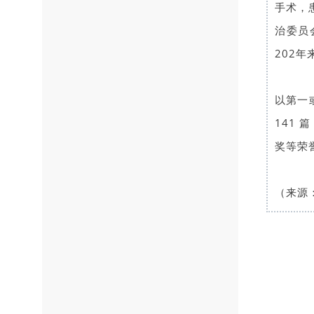
手术，
治委员
202
以第一或通
141
奖等荣
（来源