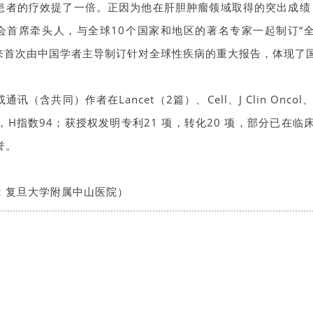
患者的疗效提了一倍。正因为他在肝胆肿瘤领域取得的突出成绩，《
会首席牵头人，
与全球10个国家和地区的著名专家一起制订“全
年来首次由中国学者主导制订针对全球性疾病的重大报告，体现了
讯（含共同）作者在Lancet（2篇）、Cell、J Clin Oncol、La
 篇，H指数94；获授权发明专利21 项，转化20 项，部分已
誉。
：复旦大学附属中山医院）