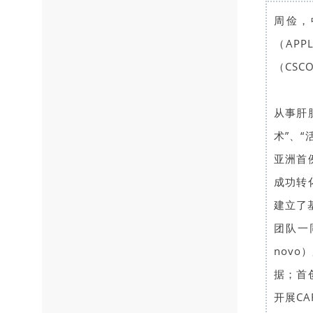
周俭，
（AP
（CS
从事肝
术”、
亚洲首
成功转
建立了
团队一
nov
据；首
开展C