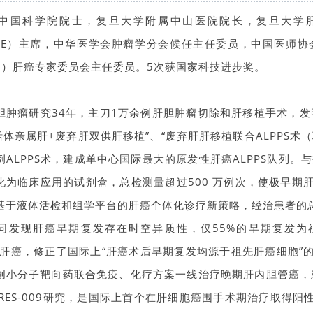
中国科学院院士，复旦大学附属中山医院院长，复旦大学
PLE）主席，中华医学会肿瘤学分会候任主任委员，中国医师
CO）肝癌专家委员会主任委员。5次获国家科技进步奖。
胆肿瘤研究34年，主刀1万余例肝胆肿瘤切除和肝移植手术，发
“活体亲属肝+废弃肝双供肝移植”、“废弃肝肝移植联合ALPPS
例ALPPS术，建成单中心国际最大的原发性肝癌ALPPS队列。
化为临床应用的试剂盒，总检测量超过500 万例次，使极早期
基于液体活检和组学平台的肝癌个体化诊疗新策略，经治患者的
同发现肝癌早期复发存在时空异质性，仅55%的早期复发为祖先（
o）肝癌，修正了国际上“肝癌术后早期复发均源于祖先肝癌细胞
创小分子靶向药联合免疫、化疗方案一线治疗晚期肝内胆管癌，患
ARES-009研究，是国际上首个在肝细胞癌围手术期治疗取得阳