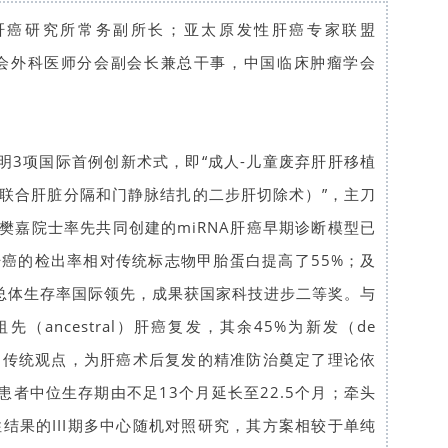
肝癌研究所常务副所长；亚太原发性肝癌专家联盟
协会外科医师分会副会长兼总干事，中国临床肿瘤学会
明3项国际首例创新术式，即“成人-儿童废弃肝肝移植
术（联合肝脏分隔和门静脉结扎的二步肝切除术）”，主刀
与樊嘉院士率先共同创建的miRNA肝癌早期诊断模型已
肝癌的检出率相对传统标志物甲胎蛋白提高了55%；及
总体生存率国际领先，成果获国家科技进步二等奖。与
ancestral）肝癌复发，其余45%为新发（de
”的传统观点，为肝癌术后复发的精准防治奠定了理论依
者中位生存期由不足13个月延长至22.5个月；牵头
性结果的III期多中心随机对照研究，其方案相较于单纯